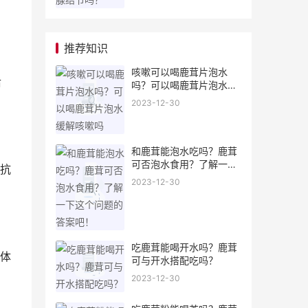
推荐知识
咳嗽可以喝鹿茸片泡水
后
吗？可以喝鹿茸片泡水缓
解咳嗽吗
2023-12-30
和鹿茸能泡水吃吗？鹿茸
可否泡水食用？了解一下
抗
这个问题的答案吧！
2023-12-30
吃鹿茸能喝开水吗？鹿茸
体
可与开水搭配吃吗？
2023-12-30