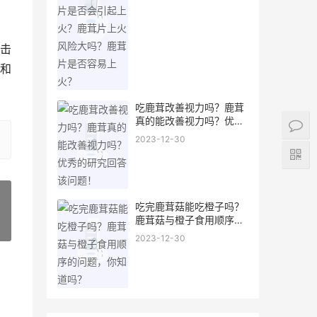
击
和
吃鹿茸改善视力吗？鹿茸
真的能改善视力吗？优秀
的研究回答该问题！
2023-12-30
吃完鹿茸菇能吃橙子吗？
鹿茸菇与橙子食用顺序的
»
问题，你知道吗？
2023-12-30