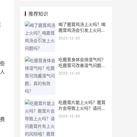
。
推荐知识
衰
喝了鹿茸鸡汤上火吗？喝
鹿茸鸡汤会引发上火问题
吗？
2023-12-30
吃鹿茸身体会排湿气吗？
些
吃鹿茸可改善湿气问题，
真的有效吗？
人
2023-12-30
吃鹿茸片能上火吗？鹿茸
片会导致上火吗？请问鹿
茸片有上火的风险吗？鹿
2023-12-30
费
茸片是否会引起上火？鹿
茸片上火风险大吗？鹿茸
片是否容易上火？