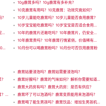
10g鹿茸多吗？10g鹿茸有多补充？
10克鹿茸有用吗？10克鹿茸：功效究竟如何？
吗？
10岁儿童能吃鹿茸吗？10岁儿童能否食用鹿茸？
10岁宝宝能吃鹿茸吗？10岁宝宝是否适合食用鹿茸
10岁能吃鹿茸吗？10岁孩子能不能吃鹿茸？足够安全吗？
10年的鹿茸片还敢吃吗？10年鹿茸片，仍安全食用吗？
10年鹿茸贵吗？10年鹿茸行情紧俏，价值稀有又贵吗？
10斤酒下10克鹿茸够吗？鹿茸10克就够？这10斤酒大开销！（31字）
10月份可以喝鹿茸粉吗？10月份可否饮用鹿茸粉
鹿茸姑要浸泡吗？鹿茸姑需要浸泡吗？
菜？
鹿茸好腥吗？鹿茸的气味如何？解析你需要知道的所有
鹿茸大药房有吗？鹿茸大药房：是否有供应？
鹿茸多大女性可以吃吗？女性何时可以吃鹿茸？了解年龄限制
鹿茸坏了可以泡酒吗？鹿茸变质能用来泡酒吗？
？
鹿茸喝了能生男孩吗？鹿茸饮品：增加生男孩机会的魔力饮料