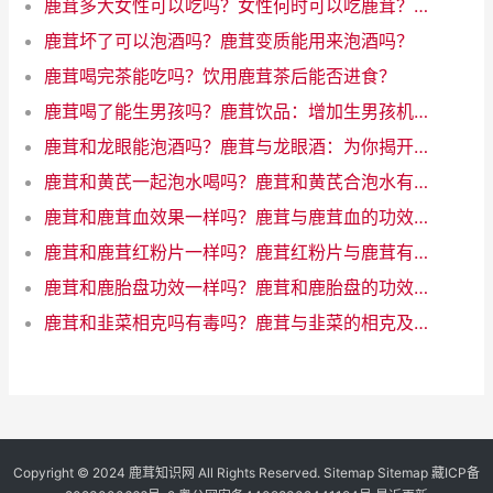
鹿茸多大女性可以吃吗？女性何时可以吃鹿茸？了解年龄限制
鹿茸坏了可以泡酒吗？鹿茸变质能用来泡酒吗？
鹿茸喝完茶能吃吗？饮用鹿茸茶后能否进食？
鹿茸喝了能生男孩吗？鹿茸饮品：增加生男孩机会的魔力饮料
鹿茸和龙眼能泡酒吗？鹿茸与龙眼酒：为你揭开神秘配对的奇迹！
鹿茸和黄芪一起泡水喝吗？鹿茸和黄芪合泡水有什么好处
鹿茸和鹿茸血效果一样吗？鹿茸与鹿茸血的功效一样吗？
鹿茸和鹿茸红粉片一样吗？鹿茸红粉片与鹿茸有何差异？
鹿茸和鹿胎盘功效一样吗？鹿茸和鹿胎盘的功效相似吗？
鹿茸和韭菜相克吗有毒吗？鹿茸与韭菜的相克及风险
Copyright © 2024
鹿茸知识网
All Rights Reserved.
Sitemap
Sitemap
藏ICP备