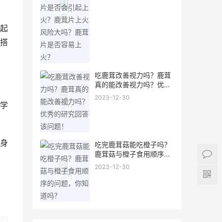
起
搭
吃鹿茸改善视力吗？鹿茸
真的能改善视力吗？优秀
的研究回答该问题！
2023-12-30
学
身
吃完鹿茸菇能吃橙子吗？
鹿茸菇与橙子食用顺序的
问题，你知道吗？
2023-12-30