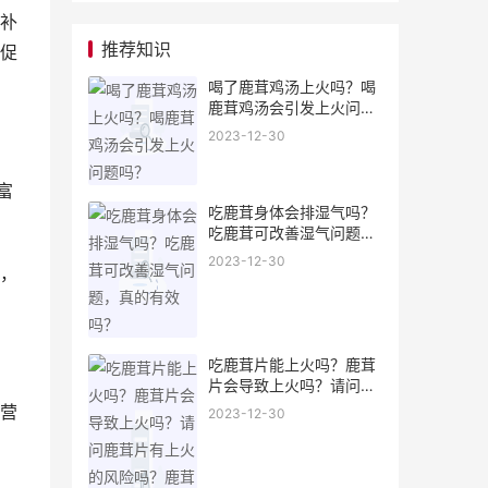
补
推荐知识
促
喝了鹿茸鸡汤上火吗？喝
鹿茸鸡汤会引发上火问题
吗？
2023-12-30
富
吃鹿茸身体会排湿气吗？
吃鹿茸可改善湿气问题，
真的有效吗？
2023-12-30
，
吃鹿茸片能上火吗？鹿茸
片会导致上火吗？请问鹿
茸片有上火的风险吗？鹿
营
2023-12-30
茸片是否会引起上火？鹿
茸片上火风险大吗？鹿茸
片是否容易上火？