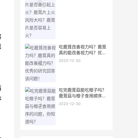
喜
民
吃鹿茸改善视力吗？鹿茸
真的能改善视力吗？优秀
的研究回答该问题！
2023-12-30
历
吃完鹿茸菇能吃橙子吗？
鹿茸菇与橙子食用顺序的
休
问题，你知道吗？
2023-12-30