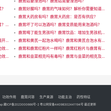
鹿茸姑要浸泡吗？鹿茸姑需要浸泡吗？
菜？
鹿茸好腥吗？鹿茸的气味如何？解析你需要知道的所有
鹿茸大药房有吗？鹿茸大药房：是否有供应？
鹿茸多大女性可以吃吗？女性何时可以吃鹿茸？了解年龄限制
鹿茸坏了可以泡酒吗？鹿茸变质能用来泡酒吗？
？
鹿茸喝了能生男孩吗？鹿茸饮品：增加生男孩机会的魔力饮料
鹿茸和龙眼能泡酒吗？鹿茸与龙眼酒：为你揭开神秘配对的奇迹！
鹿茸和黄芪一起泡水喝吗？鹿茸和黄芪合泡水有什么好处
鹿茸和鹿茸血效果一样吗？鹿茸与鹿茸血的功效一样吗？
鹿茸和鹿茸红粉片一样吗？鹿茸红粉片与鹿茸有何差异？
鹿茸和鹿胎盘功效一样吗？鹿茸和鹿胎盘的功效相似吗？
鹿茸和韭菜相克吗有毒吗？鹿茸与韭菜的相克及风险
功效作用
鹿茸问答
生产来源
功能主治
药性特征
ap
藏ICP备2023000666号-2
粤公网安备44098302441194号
最近更新