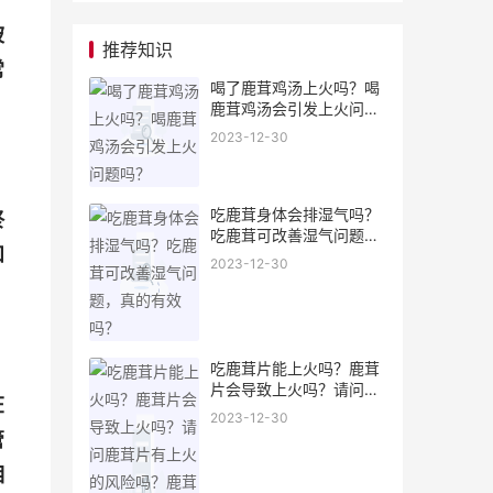
被
推荐知识
常
喝了鹿茸鸡汤上火吗？喝
鹿茸鸡汤会引发上火问题
吗？
2023-12-30
吃鹿茸身体会排湿气吗？
终
吃鹿茸可改善湿气问题，
和
真的有效吗？
2023-12-30
吃鹿茸片能上火吗？鹿茸
片会导致上火吗？请问鹿
在
茸片有上火的风险吗？鹿
2023-12-30
茸片是否会引起上火？鹿
管
茸片上火风险大吗？鹿茸
相
片是否容易上火？